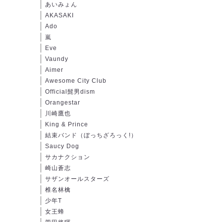
あいみょん
AKASAKI
Ado
嵐
Eve
Vaundy
Aimer
Awesome City Club
Official髭男dism
Orangestar
川崎鷹也
King & Prince
結束バンド（ぼっちざろっく!）
Saucy Dog
サカナクション
崎山蒼志
サザンオールスターズ
椎名林檎
少年T
女王蜂