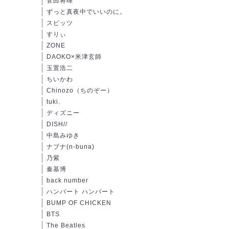
菅田将暉
ずっと真夜中でいいのに。
スピッツ
すりぃ
ZONE
DAOKO×米津玄師
玉置浩二
ちいかわ
Chinozo（ちのぞー）
tuki.
ディズニー
DISH//
中島みゆき
ナブナ(n-buna)
乃紫
秦基博
back number
ハンバート ハンバート
BUMP OF CHICKEN
BTS
The Beatles