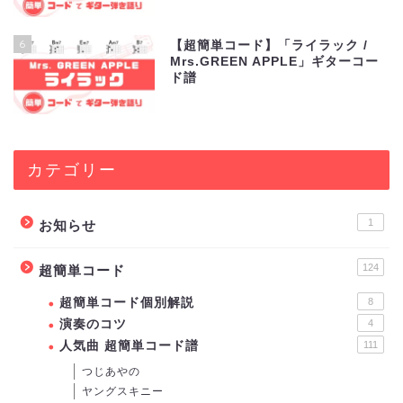
6
【超簡単コード】「ライラック /
Mrs.GREEN APPLE」ギターコー
ド譜
カテゴリー
1
お知らせ
124
超簡単コード
超簡単コード個別解説
8
演奏のコツ
4
人気曲 超簡単コード譜
111
つじあやの
ヤングスキニー