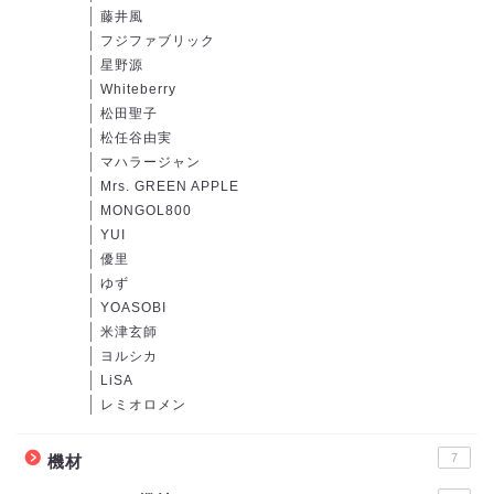
藤井風
フジファブリック
星野源
Whiteberry
松田聖子
松任谷由実
マハラージャン
Mrs. GREEN APPLE
MONGOL800
YUI
優里
ゆず
YOASOBI
米津玄師
ヨルシカ
LiSA
レミオロメン
7
機材