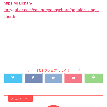
https://daichan-
easyguitar.com/category/easychord/popular-songs-
chord/
ABOUT ME