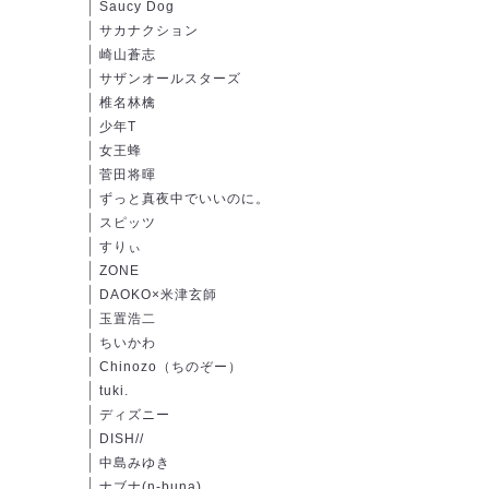
Saucy Dog
サカナクション
崎山蒼志
サザンオールスターズ
椎名林檎
少年T
女王蜂
菅田将暉
ずっと真夜中でいいのに。
スピッツ
すりぃ
ZONE
DAOKO×米津玄師
玉置浩二
ちいかわ
Chinozo（ちのぞー）
tuki.
ディズニー
DISH//
中島みゆき
ナブナ(n-buna)