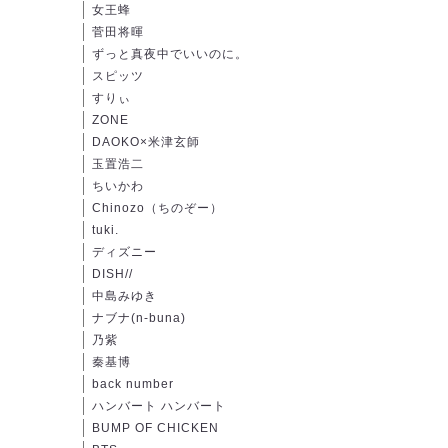
女王蜂
菅田将暉
ずっと真夜中でいいのに。
スピッツ
すりぃ
ZONE
DAOKO×米津玄師
玉置浩二
ちいかわ
Chinozo（ちのぞー）
tuki.
ディズニー
DISH//
中島みゆき
ナブナ(n-buna)
乃紫
秦基博
back number
ハンバート ハンバート
BUMP OF CHICKEN