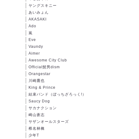
ヤングスキニー
あいみょん
AKASAKI
Ado
嵐
Eve
Vaundy
Aimer
Awesome City Club
Official髭男dism
Orangestar
川崎鷹也
King & Prince
結束バンド（ぼっちざろっく!）
Saucy Dog
サカナクション
崎山蒼志
サザンオールスターズ
椎名林檎
少年T