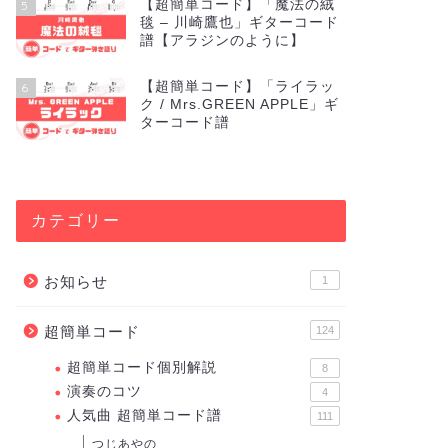
【超簡単コード】「魔法の絨
5
毯 – 川崎鷹也」ギターコード
譜【アラジンのように】
【超簡単コード】「ライラッ
6
ク / Mrs.GREEN APPLE」ギ
ターコード譜
カテゴリー
お知らせ
1
超簡単コード
124
超簡単コード個別解説
8
演奏のコツ
4
人気曲 超簡単コード譜
111
つじあやの