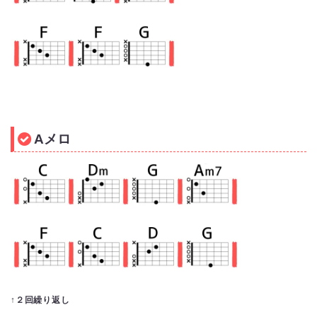
Aメロ
↑２回繰り返し