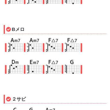
Bメロ
２サビ