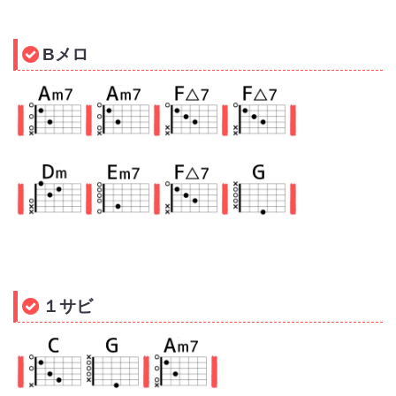
Bメロ
１サビ