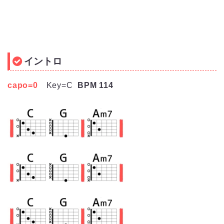
イントロ
capo=0
Key=C
BPM 114