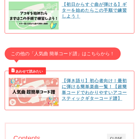
【初日からすぐ曲が弾ける】ギ
ターを始めたらこの手順で練習
しよう！
この他の「人気曲 簡単コード譜」はこちらから！
【弾き語り】初心者向け！最初
に弾ける簡単楽曲一覧！【超簡
単コードでわかりやすいアコー
スティックギターコード譜】
Contents
CLOSE