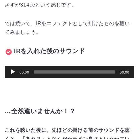
さすが314ceという感じです。
ヤ
ー
では続いて、IRをエフェクトとして掛けたものを聴い
てみましょう。
IRを入れた後のサウンド
音
00:00
00:00
声
プ
レ
ー
…全然違いませんか！？
ヤ
ー
これを聴いた後に、先ほどの掛ける前のサウンドを聴
くと、「あれ？」となんだかライン臭さというかエレ