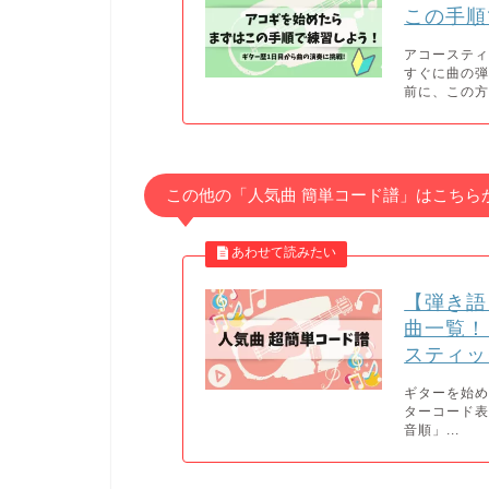
この手順
アコーステ
すぐに曲の
前に、この方
この他の「人気曲 簡単コード譜」はこちら
【弾き語
曲一覧！
スティッ
ギターを始
ターコード表
音順」...