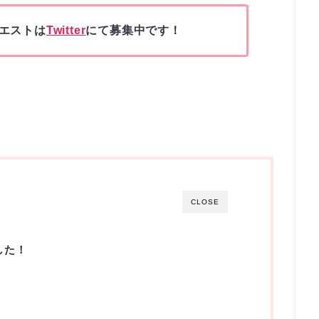
エストは
Twitter
にて募集中です！
CLOSE
した！