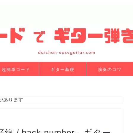
超簡単コード
ギター基礎
演奏のコツ
があります
/ back number」ギター