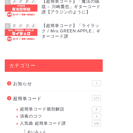
【超簡単コード】「魔法の絨
5
毯 – 川崎鷹也」ギターコード
譜【アラジンのように】
【超簡単コード】「ライラッ
6
ク / Mrs.GREEN APPLE」ギ
ターコード譜
カテゴリー
お知らせ
1
超簡単コード
121
超簡単コード個別解説
8
演奏のコツ
4
人気曲 超簡単コード譜
108
あいみょん