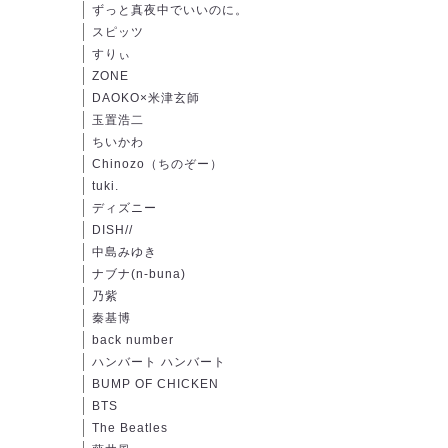
ずっと真夜中でいいのに。
スピッツ
すりぃ
ZONE
DAOKO×米津玄師
玉置浩二
ちいかわ
Chinozo（ちのぞー）
tuki.
ディズニー
DISH//
中島みゆき
ナブナ(n-buna)
乃紫
秦基博
back number
ハンバート ハンバート
BUMP OF CHICKEN
BTS
The Beatles