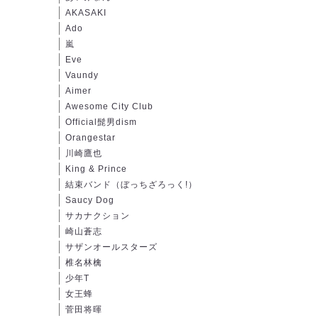
AKASAKI
Ado
嵐
Eve
Vaundy
Aimer
Awesome City Club
Official髭男dism
Orangestar
川崎鷹也
King & Prince
結束バンド（ぼっちざろっく!）
Saucy Dog
サカナクション
崎山蒼志
サザンオールスターズ
椎名林檎
少年T
女王蜂
菅田将暉