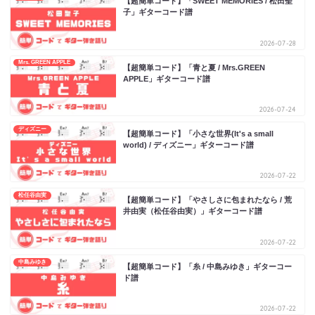
【超簡単コード】「SWEET MEMORIES / 松田聖
子」ギターコード譜
2026-07-28
Mrs. GREEN APPLE
【超簡単コード】「青と夏 / Mrs.GREEN
APPLE」ギターコード譜
2026-07-24
ディズニー
【超簡単コード】「小さな世界(It's a small
world) / ディズニー」ギターコード譜
2026-07-22
松任谷由実
【超簡単コード】「やさしさに包まれたなら / 荒
井由実（松任谷由実）」ギターコード譜
2026-07-22
中島みゆき
【超簡単コード】「糸 / 中島みゆき」ギターコー
ド譜
2026-07-22