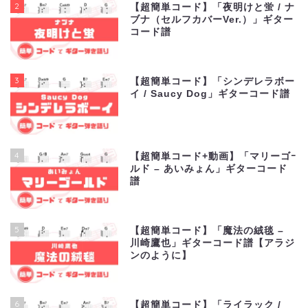
2
【超簡単コード】「夜明けと蛍 / ナ
ブナ（セルフカバーVer.）」ギター
コード譜
3
【超簡単コード】「シンデレラボー
イ / Saucy Dog」ギターコード譜
4
【超簡単コード+動画】「マリーゴｰ
ルド – あいみょん」ギターコード
譜
5
【超簡単コード】「魔法の絨毯 –
川崎鷹也」ギターコード譜【アラジ
ンのように】
6
【超簡単コード】「ライラック /