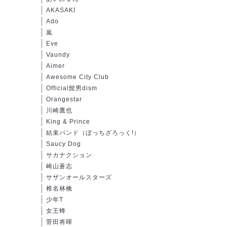
AKASAKI
Ado
嵐
Eve
Vaundy
Aimer
Awesome City Club
Official髭男dism
Orangestar
川崎鷹也
King & Prince
結束バンド（ぼっちざろっく!）
Saucy Dog
サカナクション
崎山蒼志
サザンオールスターズ
椎名林檎
少年T
女王蜂
菅田将暉