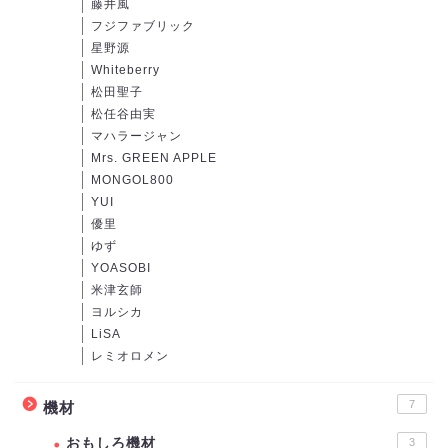
藤井風
フジファブリック
星野源
Whiteberry
松田聖子
松任谷由実
マハラージャン
Mrs. GREEN APPLE
MONGOL800
YUI
優里
ゆず
YOASOBI
米津玄師
ヨルシカ
LiSA
レミオロメン
7
機材
おもしろ機材
3