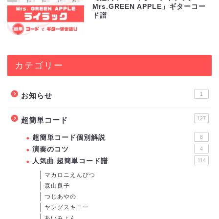
Mrs.GREEN APPLE」ギターコー
ド譜
カテゴリー
1
お知らせ
127
超簡単コード
超簡単コード個別解説
8
演奏のコツ
4
人気曲 超簡単コード譜
114
マカロニえんぴつ
森山良子
つじあやの
ヤングスキニー
あいみょん