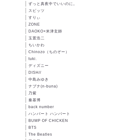
ずっと真夜中でいいのに。
スピッツ
すりぃ
ZONE
DAOKO×米津玄師
玉置浩二
ちいかわ
Chinozo（ちのぞー）
tuki.
ディズニー
DISH//
中島みゆき
ナブナ(n-buna)
乃紫
秦基博
back number
ハンバート ハンバート
BUMP OF CHICKEN
BTS
The Beatles